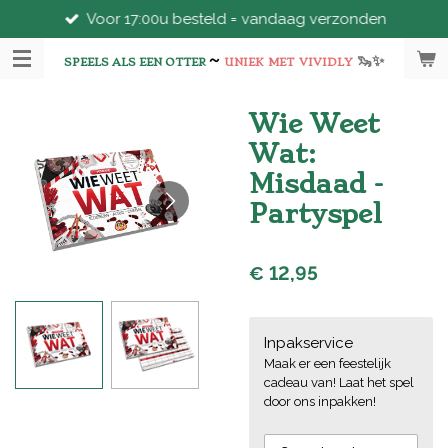
Voor 17:00u besteld = vandaag verzonden
Ga
direct
~
🦦
✨
naar
SPEELS ALS EEN OTTER
UNIEK
MET
VIVIDLY
de
hoofdinhoud
Wie Weet
Wat:
Misdaad -
Partyspel
€ 12,95
Inpakservice
Maak er een feestelijk
cadeau van! Laat het spel
door ons inpakken!