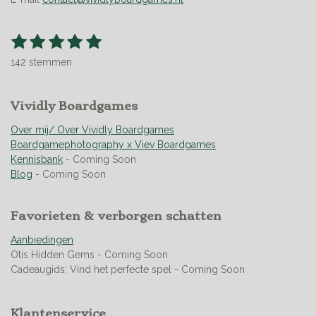
1
2
3
4
5
S
R
t
s
s
s
s
s
a
e
142 stemmen
t
t
t
t
t
t
m
m
i
e
e
e
e
e
e
n
r
Vividly Boardgames
r
r
r
r
n
g
r
r
r
r
:
Over mij/ Over Vividly Boardgames
e
e
e
e
4
Boardgamephotography x Viev Boardgames
n
n
n
n
.
Kennisbank
- Coming Soon
9
Blog
- Coming Soon
5
0
Favorieten & verborgen schatten
7
0
Aanbiedingen
4
Otis Hidden Gems - Coming Soon
2
Cadeaugids: Vind het perfecte spel - Coming Soon
2
5
3
Klantenservice