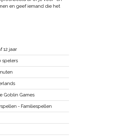
men en geef iemand die het
 12 jaar
0 spelers
inuten
rlands
e Goblin Games
yspellen - Familiespellen