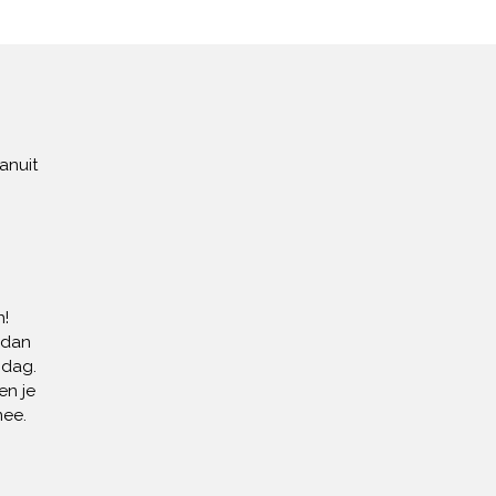
anuit
!
 dan
 dag.
en je
mee.