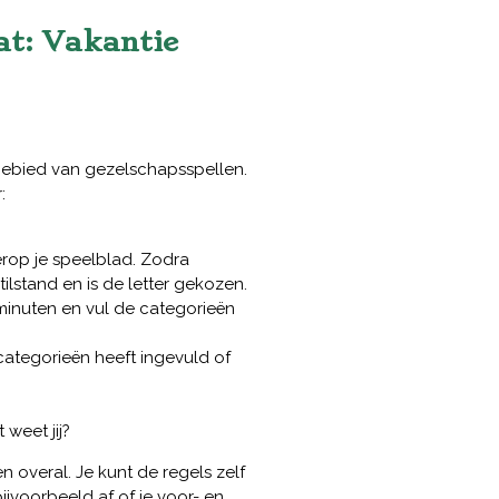
t: Vakantie
gebied van gezelschapsspellen.
:
erop je speelblad. Zodra
tilstand en is de letter gekozen.
minuten en vul de categorieën
categorieën heeft ingevuld of
weet jij?
n overal. Je kunt de regels zelf
jvoorbeeld af of je voor- en