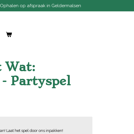
Ophalen op afspraak in Geldermalsen
 Wat:
- Partyspel
an! Laat het spel door ons inpakken!