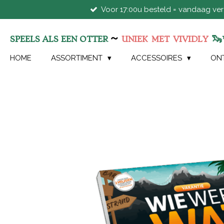
Voor 17:00u besteld = vandaag ve
Ga
direct
naar
~
🦦
SPEELS ALS EEN OTTER
UNIEK
MET
VIVIDLY
de
hoofdinhoud
HOME
ASSORTIMENT
ACCESSOIRES
ON