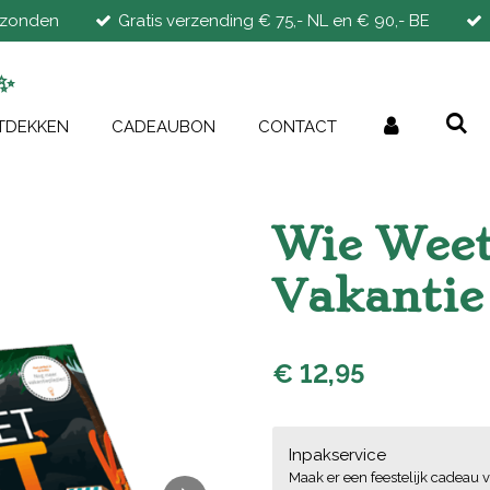
rzonden
Gratis verzending € 75,- NL en € 90,- BE
✨
TDEKKEN
CADEAUBON
CONTACT
Wie Weet
Vakantie 
€ 12,95
Inpakservice
Maak er een feestelijk cadeau v