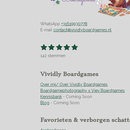
WhatsApp
+31619930778
E-mail
contact@vividlyboardgames.nl
1
2
3
4
5
S
R
t
s
s
s
s
s
a
e
142 stemmen
t
t
t
t
t
t
m
m
i
e
e
e
e
e
e
n
r
r
r
r
r
Vividly Boardgames
n
g
r
r
r
r
:
Over mij/ Over Vividly Boardgames
e
e
e
e
4
Boardgamephotography x Viev Boardgames
n
n
n
n
.
Kennisbank
- Coming Soon
9
Blog
- Coming Soon
5
0
Favorieten & verborgen schat
7
0