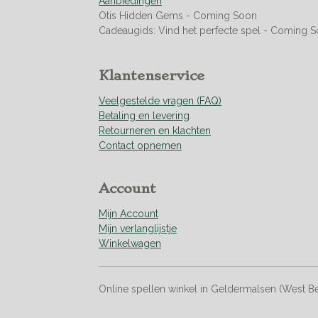
Aanbiedingen
4
Otis Hidden Gems - Coming Soon
2
Cadeaugids: Vind het perfecte spel - Coming 
2
5
3
Klantenservice
5
2
Veelgestelde vragen (FAQ)
1
Betaling en levering
s
Retourneren en klachten
t
Contact opnemen
e
r
r
Account
e
n
Mijn Account
Mijn verlanglijstje
Winkelwagen
Online spellen winkel in Geldermalsen (West B