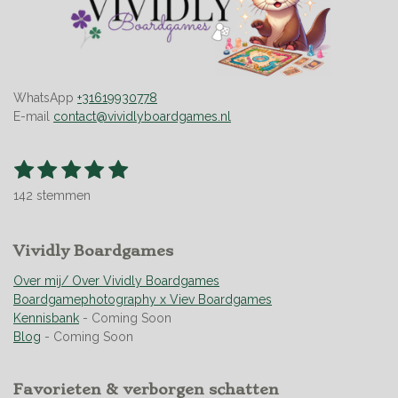
WhatsApp
+31619930778
E-mail
contact@vividlyboardgames.nl
1
2
3
4
5
S
R
t
s
s
s
s
s
a
e
142 stemmen
t
t
t
t
t
t
m
m
i
e
e
e
e
e
e
n
r
Vividly Boardgames
r
r
r
r
n
g
r
r
r
r
:
Over mij/ Over Vividly Boardgames
e
e
e
e
4
Boardgamephotography x Viev Boardgames
n
n
n
n
.
Kennisbank
- Coming Soon
9
Blog
- Coming Soon
5
0
Favorieten & verborgen schatten
7