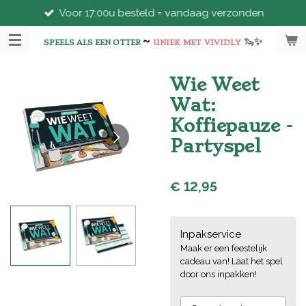
Voor 17:00u besteld = vandaag verzonden
Ga
direct
~
🦦
✨
naar
SPEELS ALS EEN OTTER
UNIEK
MET
VIVIDLY
de
hoofdinhoud
Wie Weet
Wat:
Koffiepauze -
Partyspel
€ 12,95
Inpakservice
Maak er een feestelijk
cadeau van! Laat het spel
door ons inpakken!