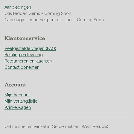
0
Aanbiedingen
4
Otis Hidden Gems - Coming Soon
2
Cadeaugids: Vind het perfecte spel - Coming Soon
2
5
3
Klantenservice
5
2
Veelgestelde vragen (FAQ)
1
Betaling en levering
s
Retourneren en klachten
t
Contact opnemen
e
r
Account
r
e
Mijn Account
n
Mijn verlanglijstje
Winkelwagen
Online spellen winkel in Geldermalsen (West Betuwe)