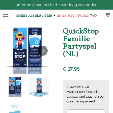
Voor 17:00u besteld = vandaag verzonden
Ga
direct
~
🦦
✨
naar
SPEELS ALS EEN OTTER
UNIEK
MET
VIVIDLY
de
hoofdinhoud
QuickStop
Familie -
Partyspel
(NL)
€ 17,95
Inpakservice
Maak er een feestelijk
cadeau van! Laat het spel
door ons inpakken!