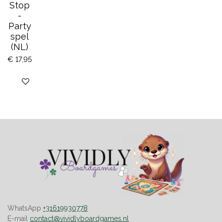
Stop
-
Party
spel
(NL)
€ 17,95
Bekijk details
WhatsApp
+31619930778
E-mail
contact@vividlyboardgames.nl