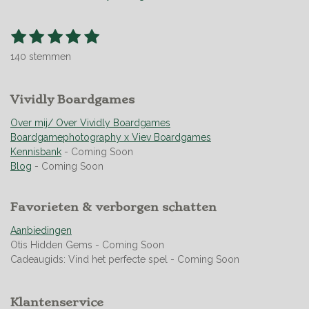
1
2
3
4
5
S
R
t
s
s
s
s
s
a
e
140 stemmen
t
t
t
t
t
t
m
m
i
e
e
e
e
e
e
n
r
Vividly Boardgames
r
r
r
r
n
g
r
r
r
r
:
Over mij/ Over Vividly Boardgames
e
e
e
e
4
Boardgamephotography x Viev Boardgames
n
n
n
n
.
Kennisbank
- Coming Soon
9
Blog
- Coming Soon
5
s
Favorieten & verborgen schatten
t
e
Aanbiedingen
r
Otis Hidden Gems - Coming Soon
r
Cadeaugids: Vind het perfecte spel - Coming Soon
e
n
Klantenservice