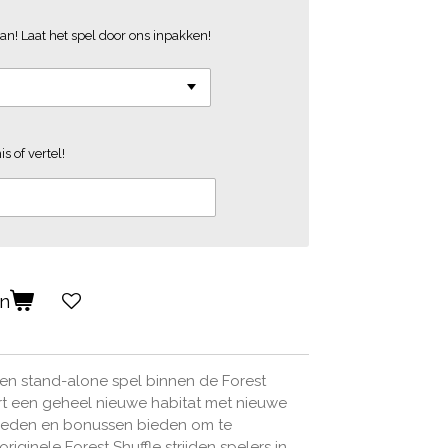
an! Laat het spel door ons inpakken!
s of vertel!
en
 een stand-alone spel binnen de Forest
rt een geheel nieuwe habitat met nieuwe
gheden en bonussen bieden om te
riginele Forest Shuffle strijden spelers in