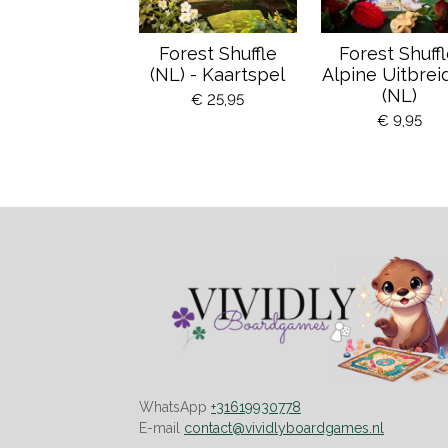
Forest Shuffle
Forest Shuffl
(NL) - Kaartspel
Alpine Uitbrei
(NL)
€ 25,95
€ 9,95
WhatsApp
+31619930778
E-mail
contact@vividlyboardgames.nl