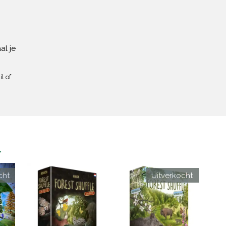
al je
l of
n
cht
Uitverkocht