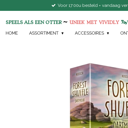
Voor 17:00u besteld = vandaag ve
Ga
direct
naar
~
🦦
SPEELS ALS EEN OTTER
UNIEK
MET
VIVIDLY
de
hoofdinhoud
HOME
ASSORTIMENT
ACCESSOIRES
ON