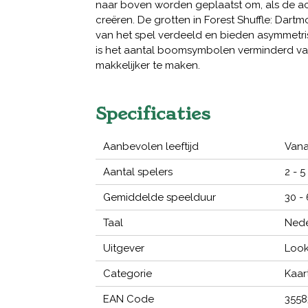
naar boven worden geplaatst om, als de act
creëren. De grotten in Forest Shuffle: Dar
van het spel verdeeld en bieden asymmetris
is het aantal boomsymbolen verminderd v
makkelijker te maken.
Specificaties
Aanbevolen leeftijd
Vana
Aantal spelers
2 - 5
Gemiddelde speelduur
30 -
Taal
Nede
Uitgever
Loo
Categorie
Kaar
EAN Code
3558