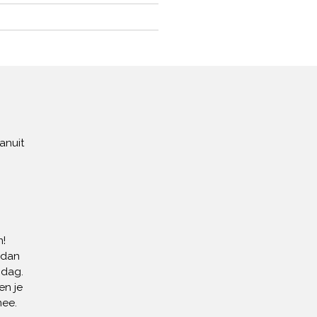
anuit
!
 dan
 dag.
en je
mee.