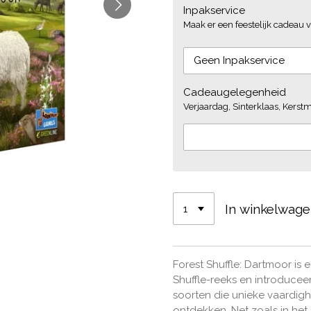
Inpakservice
Maak er een feestelijk cadeau v
Cadeaugelegenheid
Verjaardag, Sinterklaas, Kerstmi
In winkelwag
Forest Shuffle: Dartmoor is
Shuffle-reeks en introducee
soorten die unieke vaardi
ontdekken. Net zoals in het o