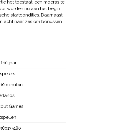
ie het toestaat, een moeras te
tmoor worden nu aan het begin
che startcondities. Daarnaast
an acht naar zes om bonussen
f 10 jaar
 spelers
 60 minuten
rlands
kout Games
tspellen
380135180