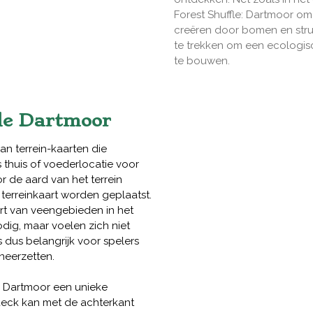
Forest Shuffle: Dartmoor o
creëren door bomen en stru
te trekken om een ecologisc
te bouwen.
fle Dartmoor
van terrein-kaarten die
 thuis of voederlocatie voor
 de aard van het terrein
terreinkaart worden geplaatst.
urt van veengebieden in het
ig, maar voelen zich niet
s dus belangrijk voor spelers
neerzetten.
e: Dartmoor een unieke
 deck kan met de achterkant