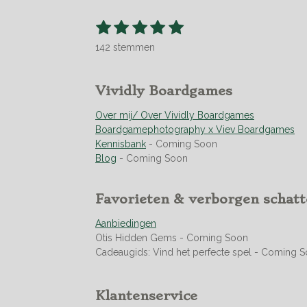
1
2
3
4
5
S
R
t
s
s
s
s
s
a
e
142 stemmen
t
t
t
t
t
t
m
m
i
e
e
e
e
e
e
n
r
r
r
r
r
Vividly Boardgames
n
g
r
r
r
r
:
Over mij/ Over Vividly Boardgames
e
e
e
e
4
Boardgamephotography x Viev Boardgames
n
n
n
n
.
Kennisbank
- Coming Soon
9
Blog
- Coming Soon
5
0
Favorieten & verborgen schat
7
0
Aanbiedingen
4
Otis Hidden Gems - Coming Soon
2
Cadeaugids: Vind het perfecte spel - Coming 
2
5
3
Klantenservice
5