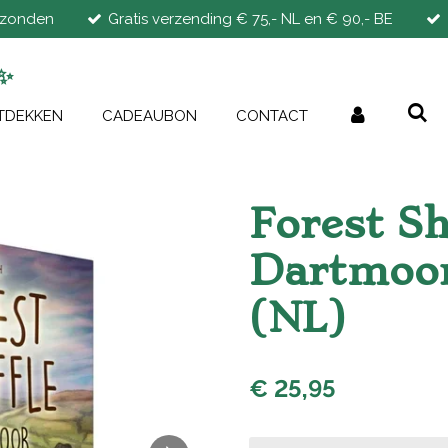
rzonden
Gratis verzending € 75,- NL en € 90,- BE
✨
TDEKKEN
CADEAUBON
CONTACT
Forest Sh
Dartmoor
(NL)
€ 25,95