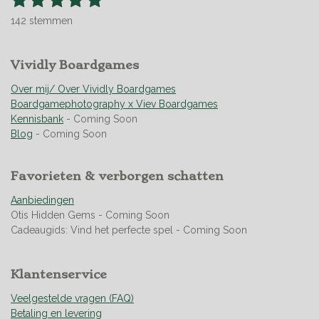
t
s
s
s
s
s
a
e
142 stemmen
t
t
t
t
t
t
m
m
i
e
e
e
e
e
e
n
r
Vividly Boardgames
r
r
r
r
n
g
r
r
r
r
:
Over mij/ Over Vividly Boardgames
e
e
e
e
4
Boardgamephotography x Viev Boardgames
n
n
n
n
.
Kennisbank
- Coming Soon
9
Blog
- Coming Soon
5
0
Favorieten & verborgen schatten
7
0
Aanbiedingen
4
Otis Hidden Gems - Coming Soon
2
Cadeaugids: Vind het perfecte spel - Coming Soon
2
5
3
Klantenservice
5
2
Veelgestelde vragen (FAQ)
1
Betaling en levering