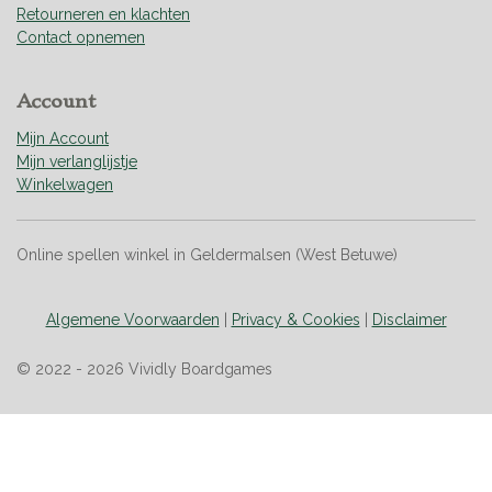
s
Retourneren en klachten
t
Contact opnemen
e
r
Account
r
e
Mijn Account
n
Mijn verlanglijstje
Winkelwagen
Online spellen winkel in Geldermalsen (West Betuwe)
Algemene Voorwaarden
|
Privacy & Cookies
|
Disclaimer
© 2022 - 2026 Vividly Boardgames