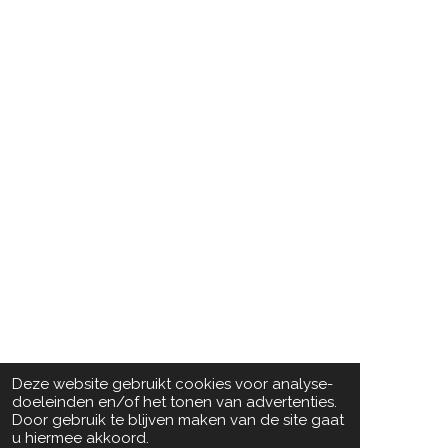
Deze website gebruikt cookies voor analyse-
doeleinden en/of het tonen van advertenties.
Door gebruik te blijven maken van de site gaat
u hiermee akkoord.