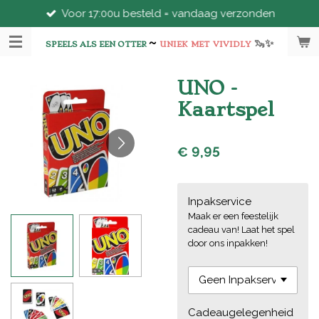
Voor 17:00u besteld = vandaag verzonden
Ga
direct
~
🦦
✨
naar
SPEELS ALS EEN OTTER
UNIEK
MET
VIVIDLY
de
hoofdinhoud
UNO -
Kaartspel
€ 9,95
Inpakservice
Maak er een feestelijk
cadeau van! Laat het spel
door ons inpakken!
Cadeaugelegenheid