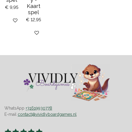
Kaart
€ 9,95
spel
€ 12,95
Houd mij op de hoogte
Bekijk details
WhatsApp
+31619930778
E-mail
contact@vividlyboardgames.nl
1
2
3
4
5
S
R