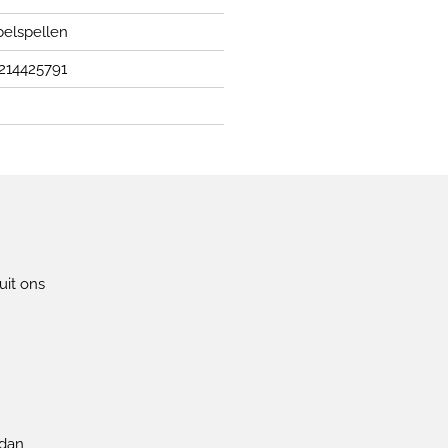
elspellen
214425791
uit ons
!
 dan