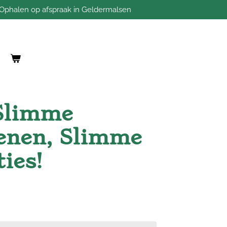
Ophalen op afspraak in Geldermalsen
 Slimme
enen, Slimme
ies!