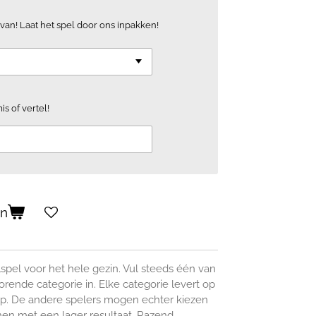
van! Laat het spel door ons inpakken!
is of vertel!
en
lspel voor het hele gezin. Vul steeds één van
orende categorie in. Elke categorie levert op
p. De andere spelers mogen echter kiezen
nen met een lager resultaat. Razend