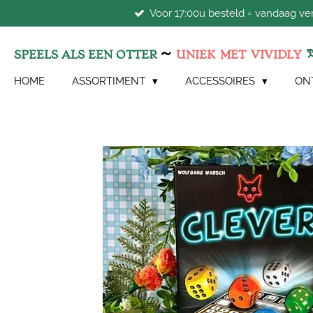
Voor 17:00u besteld = vandaag v
Ga
direct
naar
~
SPEELS ALS EEN OTTER
UNIEK
MET
VIVIDLY
de
hoofdinhoud
HOME
ASSORTIMENT
ACCESSOIRES
ON