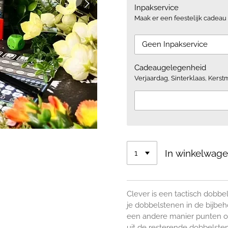
Inpakservice
Maak er een feestelijk cadeau 
Cadeaugelegenheid
Verjaardag, Sinterklaas, Kerstm
In winkelwag
Clever is een tactisch dobbe
je dobbelstenen in de bijbeh
een andere manier punten o
uit de resterende dobbelste