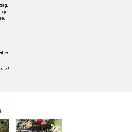
dag.
n je
ee.
l je
ail of
n