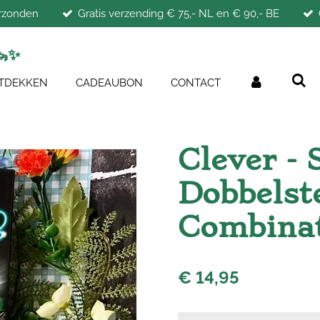
erzonden
Gratis verzending € 75,- NL en € 90,- BE
🦦
✨
TDEKKEN
CADEAUBON
CONTACT
Clever -
Dobbelst
Combinat
€ 14,95