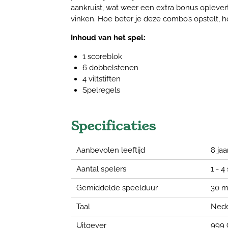
aankruist, wat weer een extra bonus oplever
vinken. Hoe beter je deze combo’s opstelt, h
Inhoud van het spel:
1 scoreblok
6 dobbelstenen
4 viltstiften
Spelregels
Specificaties
Aanbevolen leeftijd
8 jaa
Aantal spelers
1 - 4
Gemiddelde speelduur
30 m
Taal
Nede
Uitgever
999