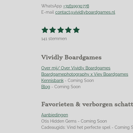
WhatsApp
+31619930778
E-mail
contact@vividlyboardgames.nl
1
2
3
4
5
S
R
t
s
s
s
s
s
a
e
141 stemmen
t
t
t
t
t
t
m
m
i
e
e
e
e
e
e
n
r
r
r
r
r
Vividly Boardgames
n
g
r
r
r
r
:
Over mij/ Over Vividly Boardgames
e
e
e
e
4
Boardgamephotography x Viev Boardgames
n
n
n
n
.
Kennisbank
- Coming Soon
9
Blog
- Coming Soon
5
0
Favorieten & verborgen schat
3
5
Aanbiedingen
4
Otis Hidden Gems - Coming Soon
6
Cadeaugids: Vind het perfecte spel - Coming 
0