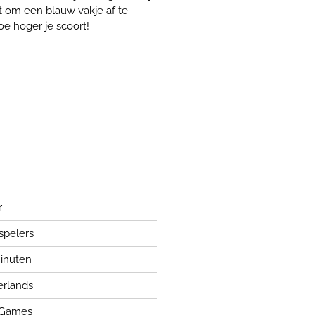
t om een blauw vakje af te
oe hoger je scoort!
r
 spelers
inuten
rlands
 Games