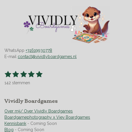
WhatsApp
+31619930778
E-mail
contact@vividlyboardgames.nl
1
2
3
4
5
S
R
t
s
s
s
s
s
a
e
142 stemmen
t
t
t
t
t
t
m
m
i
e
e
e
e
e
e
n
r
Vividly Boardgames
r
r
r
r
n
g
r
r
r
r
:
Over mij/ Over Vividly Boardgames
e
e
e
e
4
Boardgamephotography x Viev Boardgames
n
n
n
n
.
Kennisbank
- Coming Soon
9
Blog
- Coming Soon