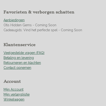
5
0
Favorieten & verborgen schatten
7
0
Aanbiedingen
4
Otis Hidden Gems - Coming Soon
2
Cadeaugids: Vind het perfecte spel - Coming Soon
2
5
3
Klantenservice
5
2
Veelgestelde vragen (FAQ)
1
Betaling en levering
s
Retourneren en klachten
t
Contact opnemen
e
r
Account
r
e
Mijn Account
n
Mijn verlanglijstje
Winkelwagen