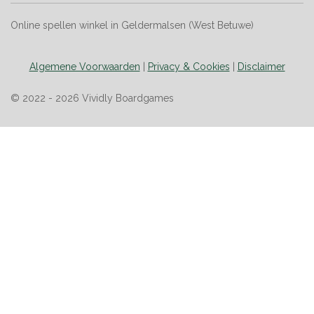
Online spellen winkel in Geldermalsen (West Betuwe)
Algemene Voorwaarden
|
Privacy & Cookies
|
Disclaimer
© 2022 - 2026 Vividly Boardgames