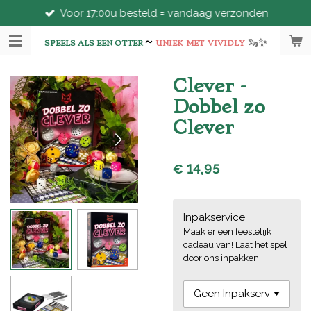
Voor 17:00u besteld = vandaag verzonden
Ga
direct
~
🦦
✨
naar
SPEELS ALS EEN OTTER
UNIEK
MET
VIVIDLY
de
hoofdinhoud
Clever -
Dobbel zo
Clever
€ 14,95
Inpakservice
Maak er een feestelijk
cadeau van! Laat het spel
door ons inpakken!