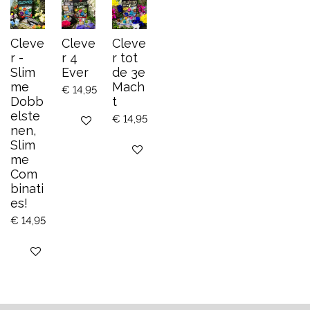
Cleve
Cleve
Cleve
r -
r 4
r tot
Slim
Ever
de 3e
me
Mach
€ 14,95
Dobb
t
elste
€ 14,95
Bekijk details
nen,
Slim
Bekijk details
me
Com
binati
es!
€ 14,95
Bekijk details