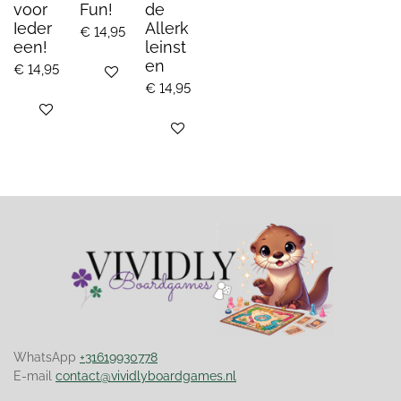
voor
Fun!
de
Ieder
Allerk
€ 14,95
een!
leinst
en
€ 14,95
Bekijk details
€ 14,95
Bekijk details
Bekijk details
WhatsApp
+31619930778
E-mail
contact@vividlyboardgames.nl