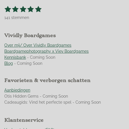
1
2
3
4
5
S
R
t
s
s
s
s
s
a
e
141 stemmen
t
t
t
t
t
t
m
m
i
e
e
e
e
e
e
n
r
Vividly Boardgames
r
r
r
r
n
g
r
r
r
r
:
Over mij/ Over Vividly Boardgames
e
e
e
e
4
Boardgamephotography x Viev Boardgames
n
n
n
n
.
Kennisbank
- Coming Soon
9
Blog
- Coming Soon
5
0
Favorieten & verborgen schatten
3
5
Aanbiedingen
4
Otis Hidden Gems - Coming Soon
6
Cadeaugids: Vind het perfecte spel - Coming Soon
0
9
9
Klantenservice
2