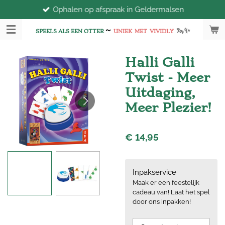
Ophalen op afspraak in Geldermalsen
Ga
direct
~
🦦
✨
naar
SPEELS ALS EEN OTTER
UNIEK
MET
VIVIDLY
de
hoofdinhoud
Halli Galli
Twist - Meer
Uitdaging,
Meer Plezier!
€ 14,95
Inpakservice
Maak er een feestelijk
cadeau van! Laat het spel
door ons inpakken!