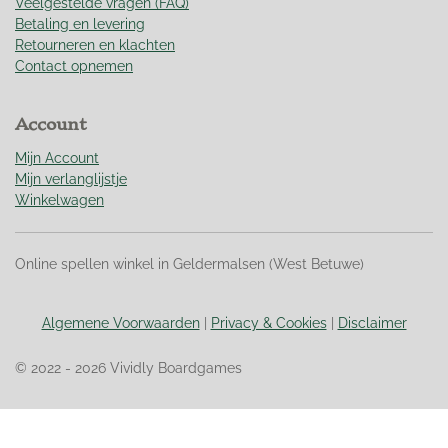
9
Veelgestelde vragen (FAQ)
1
Betaling en levering
s
Retourneren en klachten
t
Contact opnemen
e
r
Account
r
e
Mijn Account
n
Mijn verlanglijstje
Winkelwagen
Online spellen winkel in Geldermalsen (West Betuwe)
Algemene Voorwaarden
|
Privacy & Cookies
|
Disclaimer
© 2022 - 2026 Vividly Boardgames