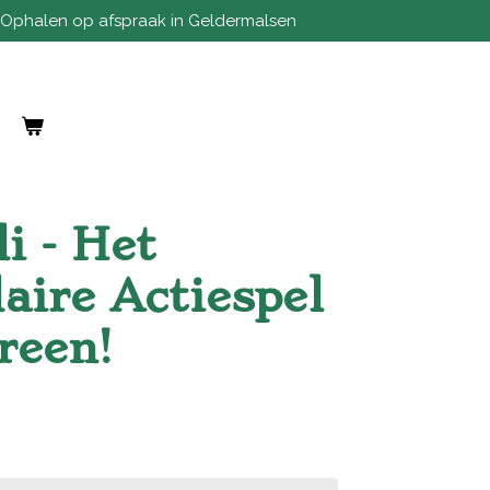
Ophalen op afspraak in Geldermalsen
li - Het
aire Actiespel
reen!