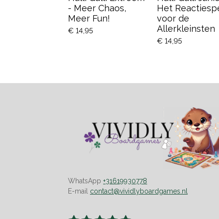
- Meer Chaos,
Het Reactiesp
Meer Fun!
voor de
Allerkleinsten
€ 14,95
€ 14,95
WhatsApp
+31619930778
E-mail
contact@vividlyboardgames.nl
S