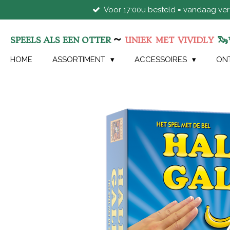
Voor 17:00u besteld = vandaag ve
Ga
direct
naar
~
🦦
SPEELS ALS EEN OTTER
UNIEK
MET
VIVIDLY
de
hoofdinhoud
HOME
ASSORTIMENT
ACCESSOIRES
ON