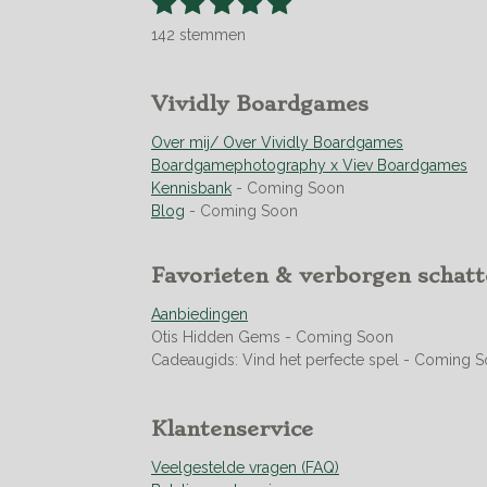
1
2
3
4
5
R
t
s
s
s
s
s
a
e
142 stemmen
t
t
t
t
t
t
m
m
i
e
e
e
e
e
e
n
r
r
r
r
r
Vividly Boardgames
n
g
r
r
r
r
:
Over mij/ Over Vividly Boardgames
e
e
e
e
4
Boardgamephotography x Viev Boardgames
n
n
n
n
.
Kennisbank
- Coming Soon
9
Blog
- Coming Soon
5
0
Favorieten & verborgen schat
7
0
Aanbiedingen
4
Otis Hidden Gems - Coming Soon
2
Cadeaugids: Vind het perfecte spel - Coming 
2
5
3
Klantenservice
5
2
Veelgestelde vragen (FAQ)
1