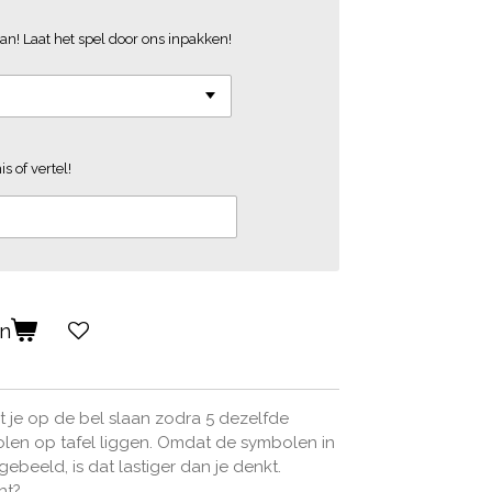
an! Laat het spel door ons inpakken!
s of vertel!
en
et je op de bel slaan zodra 5 dezelfde
olen op tafel liggen. Omdat de symbolen in
gebeeld, is dat lastiger dan je denkt.
ht?