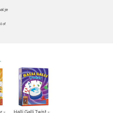
al je
l of
n
r -
Halli Galli Twist -