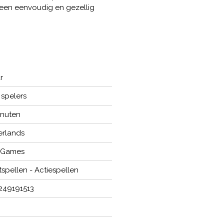
r een eenvoudig en gezellig
r
 spelers
inuten
rlands
 Games
tspellen - Actiespellen
249191513