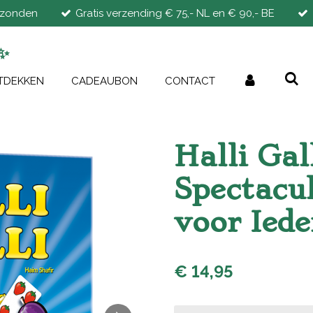
rzonden
Gratis verzending € 75,- NL en € 90,- BE
✨
TDEKKEN
CADEAUBON
CONTACT
Halli Gal
Spectacul
voor Iede
€ 14,95