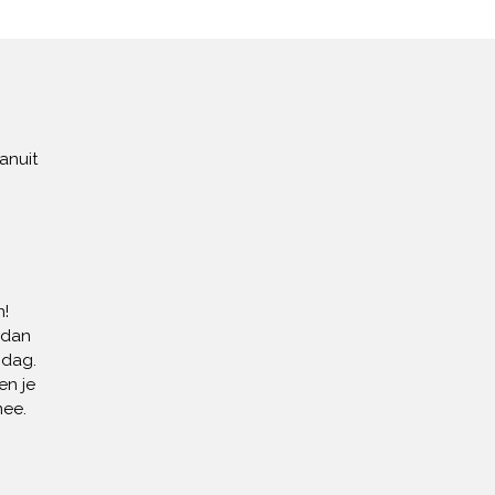
anuit
!
 dan
 dag.
en je
mee.