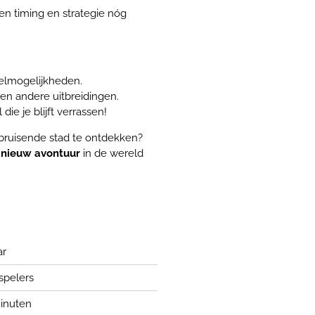
n timing en strategie nóg
elmogelijkheden.
en andere uitbreidingen.
ie je blijft verrassen!
 bruisende stad te ontdekken?
n
nieuw avontuur
in de wereld
ar
 spelers
inuten