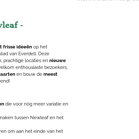
leaf -
 frisse ideeën
op het
e stad van Everdell. Deze
, prachtige locaties en
nieuwe
welkom enthousiaste bezoekers,
kaarten
en bouw de
meest
kend!
en
die voor nóg meer variatie en
maken tussen Newleaf en het
en om aan het einde van het