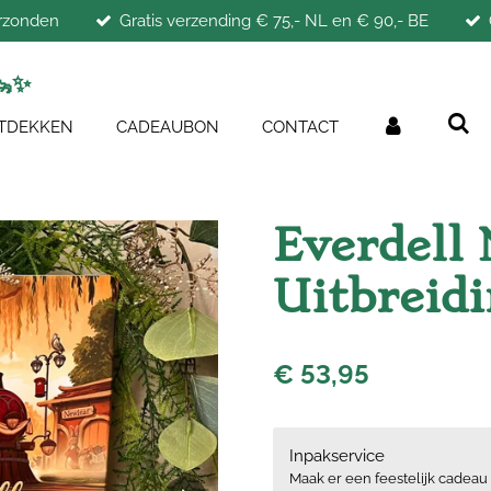
erzonden
Gratis verzending € 75,- NL en € 90,- BE
🦦
✨
TDEKKEN
CADEAUBON
CONTACT
Everdell 
Uitbreid
€ 53,95
Inpakservice
Maak er een feestelijk cadeau 