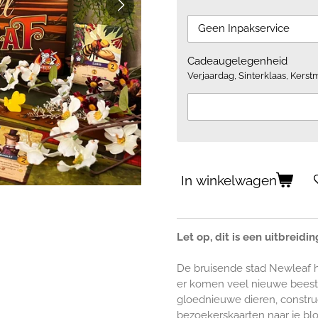
Cadeaugelegenheid
Verjaardag, Sinterklaas, Kerstm
In winkelwagen
Let op, dit is een uitbreidin
De bruisende stad Newleaf he
er komen veel nieuwe beest
gloednieuwe dieren, const
bezoekerskaarten naar je blo