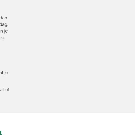
!
 dan
dag.
n je
ee.
l je
ail of
n