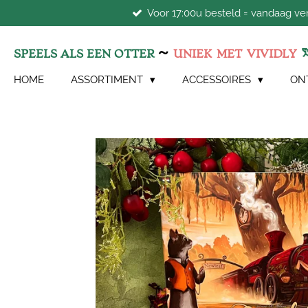
Voor 17:00u besteld = vandaag v
Ga
direct
naar
~
SPEELS ALS EEN OTTER
UNIEK
MET
VIVIDLY
de
hoofdinhoud
HOME
ASSORTIMENT
ACCESSOIRES
ON