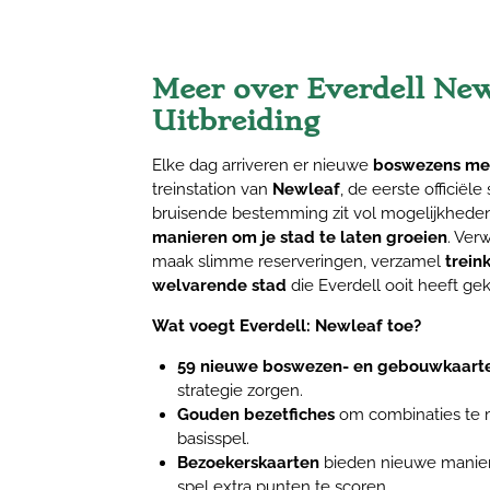
Meer over Everdell New
Uitbreiding
Elke dag arriveren er nieuwe
boswezens met
treinstation van
Newleaf
, de eerste officiël
bruisende bestemming zit vol mogelijkheden
manieren om je stad te laten groeien
. Ver
maak slimme reserveringen, verzamel
trein
welvarende stad
die Everdell ooit heeft ge
Wat voegt Everdell: Newleaf toe?
59 nieuwe boswezen- en gebouwkaart
strategie zorgen.
Gouden bezetfiches
om combinaties te 
basisspel.
Bezoekerskaarten
bieden nieuwe manier
spel extra punten te scoren.