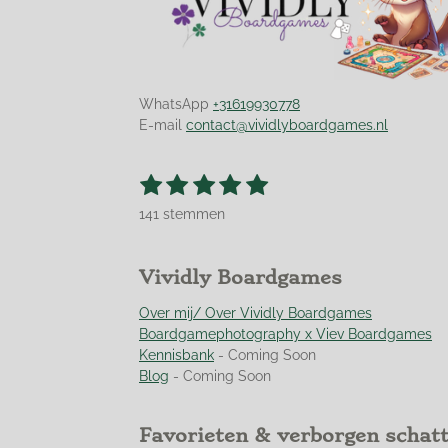
WhatsApp
+31619930778
E-mail
contact@vividlyboardgames.nl
1
2
3
4
5
S
R
t
s
s
s
s
s
a
e
141 stemmen
t
t
t
t
t
t
m
m
i
e
e
e
e
e
e
n
r
r
r
r
r
Vividly Boardgames
n
g
r
r
r
r
:
Over mij/ Over Vividly Boardgames
e
e
e
e
4
Boardgamephotography x Viev Boardgames
n
n
n
n
.
Kennisbank
- Coming Soon
9
Blog
- Coming Soon
5
0
Favorieten & verborgen schat
3