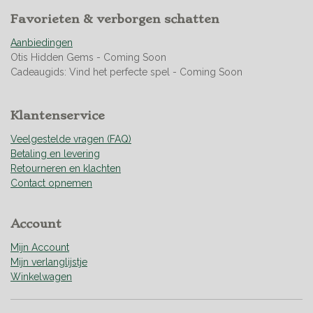
9
Favorieten & verborgen schatten
2
7
Aanbiedingen
5
Otis Hidden Gems - Coming Soon
3
Cadeaugids: Vind het perfecte spel - Coming Soon
6
2
3
Klantenservice
1
8
Veelgestelde vragen (FAQ)
8
Betaling en levering
s
Retourneren en klachten
t
Contact opnemen
e
r
Account
r
e
Mijn Account
n
Mijn verlanglijstje
Winkelwagen