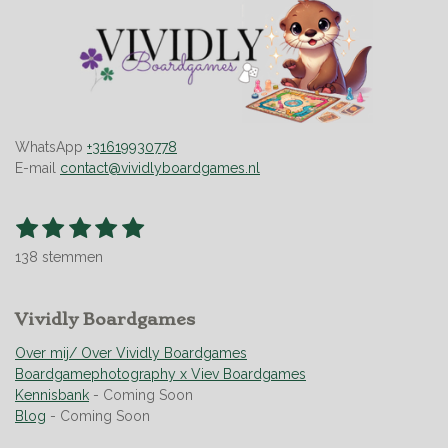
WhatsApp
+31619930778
E-mail
contact@vividlyboardgames.nl
1
2
3
4
5
S
R
t
s
s
s
s
s
a
e
138 stemmen
t
t
t
t
t
t
m
m
i
e
e
e
e
e
e
n
r
Vividly Boardgames
r
r
r
r
n
g
r
r
r
r
:
Over mij/ Over Vividly Boardgames
e
e
e
e
4
Boardgamephotography x Viev Boardgames
n
n
n
n
.
Kennisbank
- Coming Soon
9
Blog
- Coming Soon
4