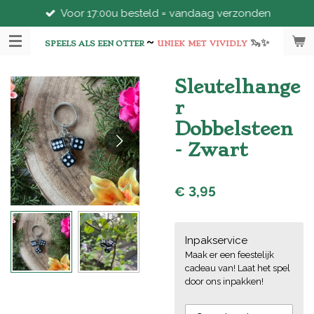
Voor 17:00u besteld = vandaag verzonden
Ga
direct
~
🦦
✨
naar
SPEELS ALS EEN OTTER
UNIEK
MET
VIVIDLY
de
hoofdinhoud
Sleutelhange
r
Dobbelsteen
- Zwart
€ 3,95
Inpakservice
Maak er een feestelijk
cadeau van! Laat het spel
door ons inpakken!