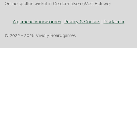
Online spellen winkel in Geldermalsen (West Betuwe)
Algemene Voorwaarden
|
Privacy & Cookies
|
Disclaimer
© 2022 - 2026 Vividly Boardgames