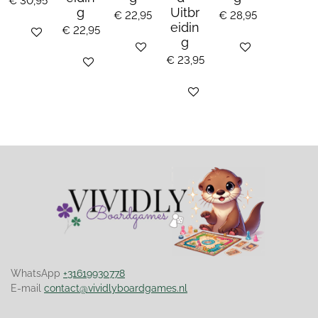
€ 30,95
g
Uitbr
€ 22,95
€ 28,95
eidin
€ 22,95
Bekijk details
g
Bekijk details
Bekijk details
€ 23,95
Houd mij op de hoogte
Bekijk details
WhatsApp
+31619930778
E-mail
contact@vividlyboardgames.nl