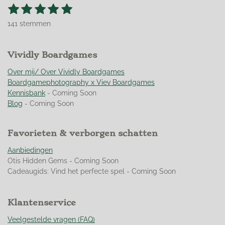
1
2
3
4
5
S
R
t
s
s
s
s
s
a
e
141 stemmen
t
t
t
t
t
t
m
m
i
e
e
e
e
e
e
n
r
Vividly Boardgames
r
r
r
r
n
g
r
r
r
r
:
Over mij/ Over Vividly Boardgames
e
e
e
e
4
Boardgamephotography x Viev Boardgames
n
n
n
n
.
Kennisbank
- Coming Soon
9
Blog
- Coming Soon
5
0
Favorieten & verborgen schatten
3
5
Aanbiedingen
4
Otis Hidden Gems - Coming Soon
6
Cadeaugids: Vind het perfecte spel - Coming Soon
0
9
9
Klantenservice
2
9
Veelgestelde vragen (FAQ)