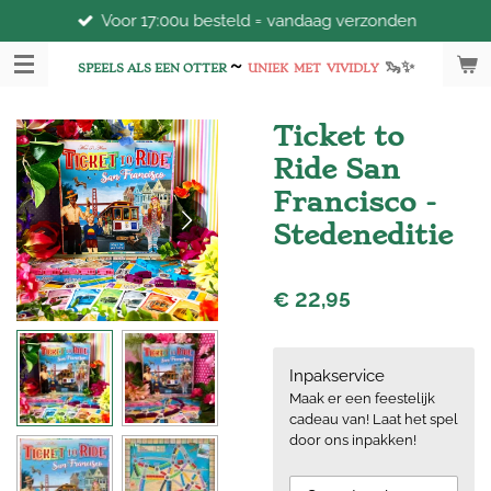
Voor 17:00u besteld = vandaag verzonden
Ga
direct
~
🦦
✨
naar
SPEELS ALS EEN OTTER
UNIEK
MET
VIVIDLY
de
hoofdinhoud
Ticket to
Ride San
Francisco -
Stedeneditie
€ 22,95
Inpakservice
Maak er een feestelijk
cadeau van! Laat het spel
door ons inpakken!