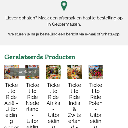
Liever ophalen? Maak een afspraak en haal je bestelling op
in Geldermalsen.
We sturen je na je bestelling een bericht via e-mail of WhatsApp.
Gerelateerde Producten
Uitverkocht
Ticke
Ticke
Ticke
Ticke
Ticke
t to
t to
t to
t to
t to
Ride
Ride
Ride
Ride
Ride
Azië -
Nede
Afrika
India
Polen
Uitbr
rland
-
&
-
eidin
-
Uitbr
Zwits
Uitbr
g
Uitbr
eidin
erlan
eidin
eidin
g
d -
g