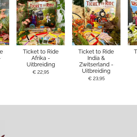
cht
de
Ticket to Ride
Ticket to Ride
T
-
Afrika -
India &
Uitbreiding
Zwitserland -
Uitbreiding
€ 22,95
€ 23,95