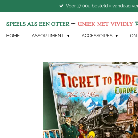
Voor 17:00u besteld = vandaag v
Ga
direct
naar
~
SPEELS ALS EEN OTTER
UNIEK
MET
VIVIDLY
de
hoofdinhoud
HOME
ASSORTIMENT
ACCESSOIRES
ON