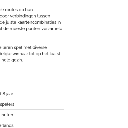
 de routes op hun
door verbindingen tussen
de juiste kaartencombinaties in
spel de meeste punten verzameld
e leren spel met diverse
lijke winnaar tot op het laatst
 hele gezin.
 8 jaar
 spelers
inuten
rlands