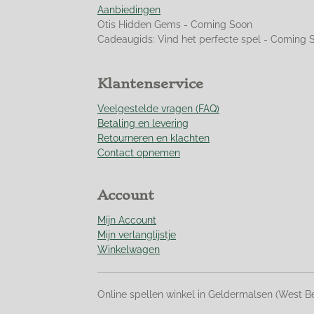
Aanbiedingen
4
Otis Hidden Gems - Coming Soon
6
Cadeaugids: Vind het perfecte spel - Coming 
0
9
9
Klantenservice
2
9
Veelgestelde vragen (FAQ)
1
Betaling en levering
s
Retourneren en klachten
t
Contact opnemen
e
r
r
Account
e
n
Mijn Account
Mijn verlanglijstje
Winkelwagen
Online spellen winkel in Geldermalsen (West B