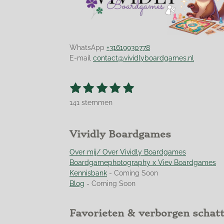
WhatsApp
+31619930778
E-mail
contact@vividlyboardgames.nl
1
2
3
4
5
S
R
t
s
s
s
s
s
a
e
141 stemmen
t
t
t
t
t
t
m
m
i
e
e
e
e
e
e
n
r
r
r
r
r
Vividly Boardgames
n
g
r
r
r
r
:
Over mij/ Over Vividly Boardgames
e
e
e
e
4
Boardgamephotography x Viev Boardgames
n
n
n
n
.
Kennisbank
- Coming Soon
9
Blog
- Coming Soon
5
0
Favorieten & verborgen schat
3
5