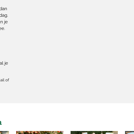
!
 dan
dag.
n je
ee.
l je
ail of
n