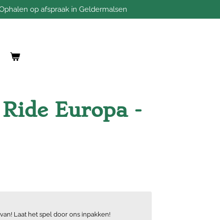
Ophalen op afspraak in Geldermalsen
 Ride Europa -
van! Laat het spel door ons inpakken!