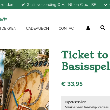
erzonden
Gratis verzending € 75,- NL en € 90,- BE
🦦
✨
TDEKKEN
CADEAUBON
CONTACT
Ticket to
Basisspel
€ 33,95
Inpakservice
Maak er een feestelijk cadeau 