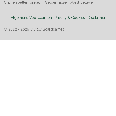
Online spellen winkel in Geldermalsen (West Betuwe)
Algemene Voorwaarden
|
Privacy & Cookies
|
Disclaimer
© 2022 - 2026 Vividly Boardgames