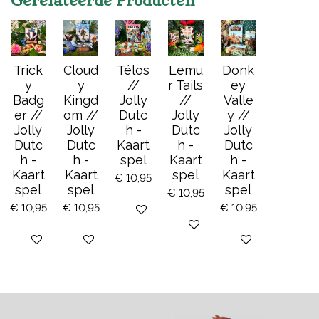
Gerelateerde Producten
Trick
Cloud
Télos
Lemu
Donk
y
y
//
r Tails
ey
Badg
Kingd
Jolly
//
Valle
er //
om //
Dutc
Jolly
y //
Jolly
Jolly
h -
Dutc
Jolly
Dutc
Dutc
Kaart
h -
Dutc
h -
h -
spel
Kaart
h -
Kaart
Kaart
spel
Kaart
€ 10,95
spel
spel
spel
€ 10,95
€ 10,95
€ 10,95
€ 10,95
Bekijk details
Bekijk details
Bekijk details
Bekijk details
Bekijk details