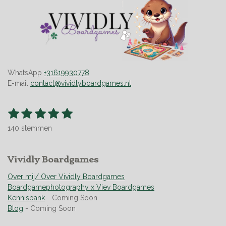
WhatsApp
+31619930778
E-mail
contact@vividlyboardgames.nl
1
2
3
4
5
S
R
t
s
s
s
s
s
a
e
140 stemmen
t
t
t
t
t
t
m
m
i
e
e
e
e
e
e
n
r
Vividly Boardgames
r
r
r
r
n
g
r
r
r
r
:
Over mij/ Over Vividly Boardgames
e
e
e
e
4
Boardgamephotography x Viev Boardgames
n
n
n
n
.
Kennisbank
- Coming Soon
9
Blog
- Coming Soon
5