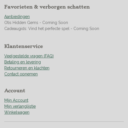
s
Favorieten & verborgen schatten
t
e
Aanbiedingen
r
Otis Hidden Gems - Coming Soon
r
Cadeaugids: Vind het perfecte spel - Coming Soon
e
n
Klantenservice
Veelgestelde vragen (FAQ)
Betaling en levering
Retourneren en klachten
Contact opnemen
Account
Mijn Account
Mijn verlanglijstje
Winkelwagen