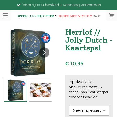
Voor 17:00u besteld = vandaag verzonden
Ga
direct
~
🦦
✨
naar
SPEELS ALS EEN OTTER
UNIEK
MET
VIVIDLY
de
hoofdinhoud
Herrlof //
Jolly Dutch -
Kaartspel
€ 10,95
Inpakservice
Maak er een feestelijk
cadeau van! Laat het spel
door ons inpakken!