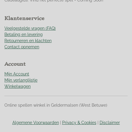
0
9
9
Klantenservice
2
9
Veelgestelde vragen (FAQ)
1
Betaling en levering
s
Retourneren en klachten
t
Contact opnemen
e
r
Account
r
e
Mijn Account
n
Mijn verlanglijstje
Winkelwagen
Online spellen winkel in Geldermalsen (West Betuwe)
Algemene Voorwaarden
|
Privacy & Cookies
|
Disclaimer