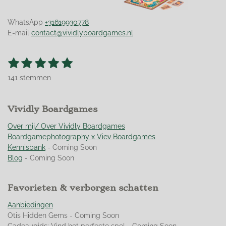
WhatsApp
+31619930778
E-mail
contact@vividlyboardgames.nl
1
2
3
4
5
S
R
t
s
s
s
s
s
a
e
141 stemmen
t
t
t
t
t
t
m
m
i
e
e
e
e
e
e
n
r
Vividly Boardgames
r
r
r
r
n
g
r
r
r
r
:
Over mij/ Over Vividly Boardgames
e
e
e
e
4
Boardgamephotography x Viev Boardgames
n
n
n
n
.
Kennisbank
- Coming Soon
9
Blog
- Coming Soon
5
0
Favorieten & verborgen schatten
3
5
Aanbiedingen
4
Otis Hidden Gems - Coming Soon
6
Cadeaugids: Vind het perfecte spel - Coming Soon