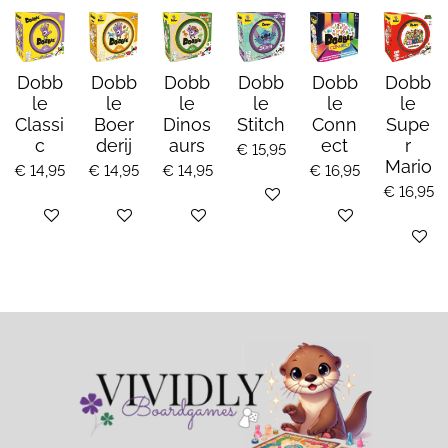
Dobb
Dobb
Dobb
Dobb
Dobb
Dobb
le
le
le
le
le
le
Classi
Boer
Dinos
Stitch
Conn
Supe
c
derij
aurs
ect
r
€ 15,95
Mario
€ 14,95
€ 14,95
€ 14,95
€ 16,95
€ 16,95
Bekijk details
Bekijk details
Bekijk details
Bekijk details
Bekijk details
Bekijk de