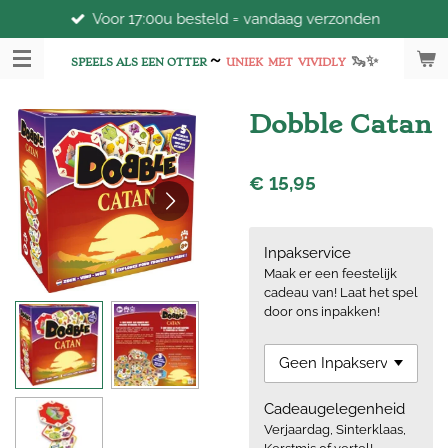
Voor 17:00u besteld = vandaag verzonden
Ga
direct
~
🦦
✨
naar
SPEELS ALS EEN OTTER
UNIEK
MET
VIVIDLY
de
hoofdinhoud
Dobble Catan
€ 15,95
Inpakservice
Maak er een feestelijk
cadeau van! Laat het spel
door ons inpakken!
Cadeaugelegenheid
Verjaardag, Sinterklaas,