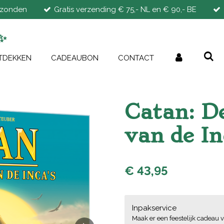
rzonden
Gratis verzending € 75,- NL en € 90,- BE
✨
TDEKKEN
CADEAUBON
CONTACT
Catan: D
van de In
€ 43,95
Inpakservice
Maak er een feestelijk cadeau v