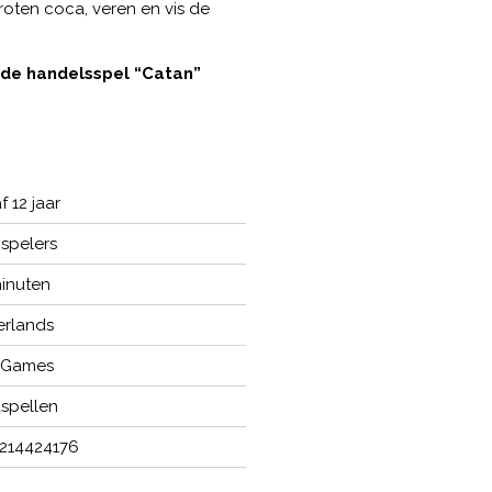
oten coca, veren en vis de
nde handelsspel “Catan”
 12 jaar
 spelers
inuten
rlands
 Games
spellen
214424176