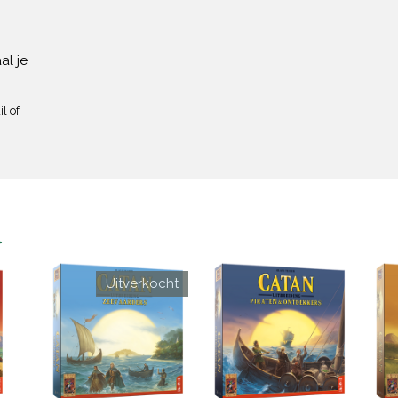
al je
l of
n
Uitverkocht