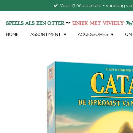
Voor 17:00u besteld = vandaag ve
Ga
direct
naar
~
🦦
SPEELS ALS EEN OTTER
UNIEK
MET
VIVIDLY
de
hoofdinhoud
HOME
ASSORTIMENT
ACCESSOIRES
ON