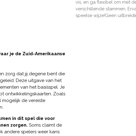
vis, en ga flexibel om met
verschillende stammen. Erv
speelse wijze!Geen uitbreid
vaar je de Zuid-Amerikaanse
n zorg dat jij degene bent die
ngeleid. Deze uitgave van het
lementen van het basisspel. Je
pt ontwikkelingskaarten. Zoals
l mogelijk de vereiste
n.
en in dit spel die voor
nnen zorgen.
Soms claimt de
ok andere spelers weer kans