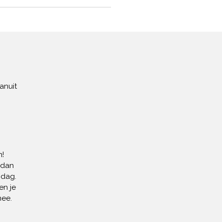
anuit
!
 dan
 dag.
en je
mee.