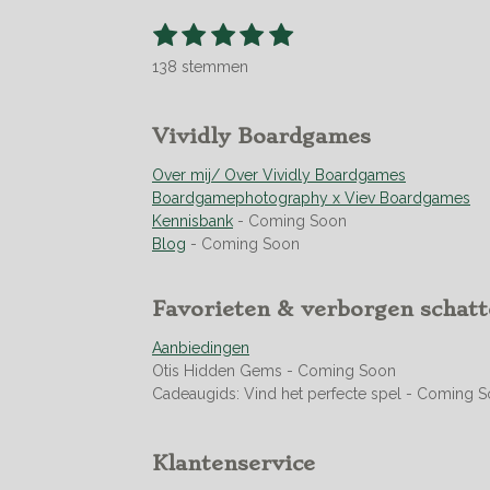
1
2
3
4
5
S
R
t
s
s
s
s
s
a
e
138 stemmen
t
t
t
t
t
t
m
m
i
e
e
e
e
e
e
n
r
r
r
r
r
Vividly Boardgames
n
g
r
r
r
r
:
Over mij/ Over Vividly Boardgames
e
e
e
e
4
Boardgamephotography x Viev Boardgames
n
n
n
n
.
Kennisbank
- Coming Soon
9
Blog
- Coming Soon
4
9
Favorieten & verborgen schat
2
7
Aanbiedingen
5
Otis Hidden Gems - Coming Soon
3
Cadeaugids: Vind het perfecte spel - Coming 
6
2
3
Klantenservice
1