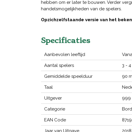
hebben om er later te bouwen. Verder vergr
handelsmogelijkheden van de spelers.
Opzichzelfstaande versie van het beke
Specificaties
Aanbevolen leeftijd
Vanaf
Aantal spelers
3 - 4
Gemiddelde speelduur
90 m
Taal
Nede
Uitgever
999
Categorie
Bord
EAN Code
8719
Jaar van Uitgave
2018