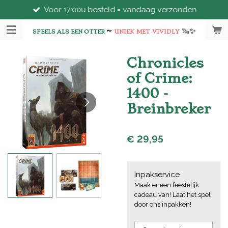
Voor 17:00u besteld = vandaag verzonden
Ga
direct
~
🦦
✨
naar
SPEELS ALS EEN OTTER
UNIEK
MET
VIVIDLY
de
hoofdinhoud
Chronicles
of Crime:
1400 -
Breinbreker
€ 29,95
Inpakservice
Maak er een feestelijk
cadeau van! Laat het spel
door ons inpakken!