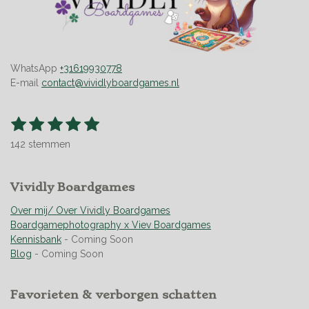
WhatsApp
+31619930778
E-mail
contact@vividlyboardgames.nl
1
2
3
4
5
S
R
t
s
s
s
s
s
a
e
142 stemmen
t
t
t
t
t
t
m
m
i
e
e
e
e
e
e
n
r
Vividly Boardgames
r
r
r
r
n
g
r
r
r
r
:
Over mij/ Over Vividly Boardgames
e
e
e
e
4
Boardgamephotography x Viev Boardgames
n
n
n
n
.
Kennisbank
- Coming Soon
9
Blog
- Coming Soon
5
0
Favorieten & verborgen schatten
7