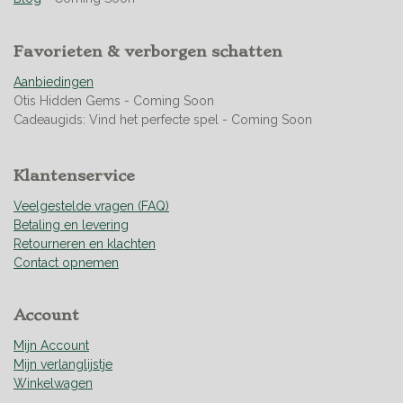
5
0
Favorieten & verborgen schatten
7
0
Aanbiedingen
4
Otis Hidden Gems - Coming Soon
2
Cadeaugids: Vind het perfecte spel - Coming Soon
2
5
3
Klantenservice
5
2
Veelgestelde vragen (FAQ)
1
Betaling en levering
s
Retourneren en klachten
t
Contact opnemen
e
r
Account
r
e
Mijn Account
n
Mijn verlanglijstje
Winkelwagen