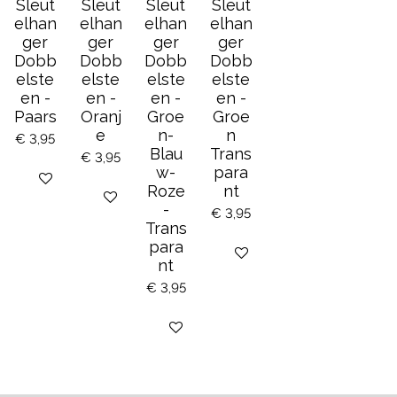
Sleut
Sleut
Sleut
Sleut
elhan
elhan
elhan
elhan
ger
ger
ger
ger
Dobb
Dobb
Dobb
Dobb
elste
elste
elste
elste
en -
en -
en -
en -
Paars
Oranj
Groe
Groe
e
n-
n
€ 3,95
Blau
Trans
€ 3,95
w-
para
Bekijk details
Roze
nt
Bekijk details
-
€ 3,95
Trans
para
Bekijk details
nt
€ 3,95
Bekijk details