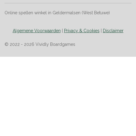
Online spellen winkel in Geldermalsen (West Betuwe)
Algemene Voorwaarden
|
Privacy & Cookies
|
Disclaimer
© 2022 - 2026 Vividly Boardgames