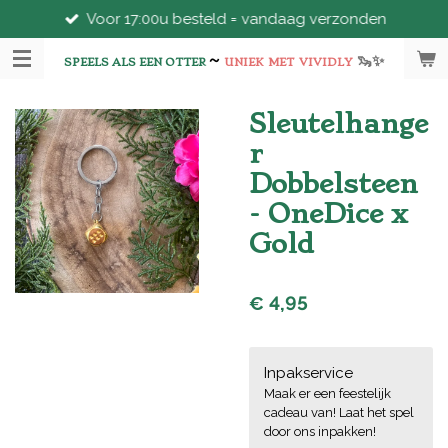
Voor 17:00u besteld = vandaag verzonden
Ga
direct
~
🦦
✨
naar
SPEELS ALS EEN OTTER
UNIEK
MET
VIVIDLY
de
hoofdinhoud
Sleutelhange
r
Dobbelsteen
- OneDice x
Gold
€ 4,95
Inpakservice
Maak er een feestelijk
cadeau van! Laat het spel
door ons inpakken!