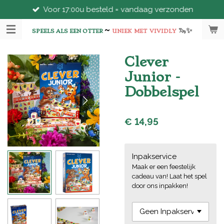
Voor 17:00u besteld = vandaag verzonden
Ga
direct
~
🦦
✨
naar
SPEELS ALS EEN OTTER
UNIEK
MET
VIVIDLY
de
hoofdinhoud
Clever
Junior -
Dobbelspel
€ 14,95
Inpakservice
Maak er een feestelijk
cadeau van! Laat het spel
door ons inpakken!