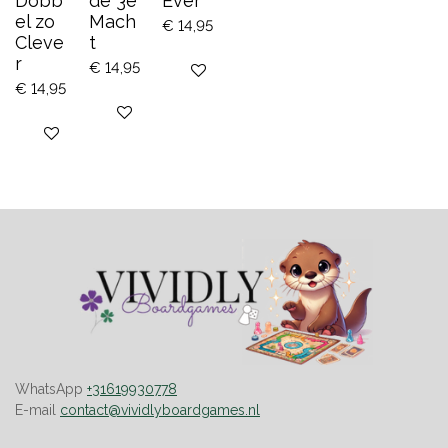
Dobb
de 3e
Ever
el zo
Mach
€ 14,95
Cleve
t
r
€ 14,95
Bekijk details
€ 14,95
Bekijk details
Bekijk details
WhatsApp
+31619930778
E-mail
contact@vividlyboardgames.nl