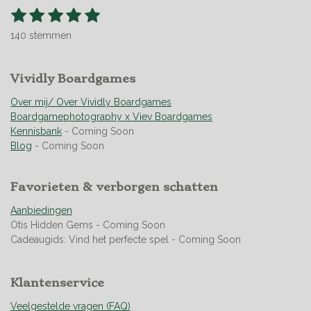
1
2
3
4
5
S
R
t
s
s
s
s
s
a
e
140 stemmen
t
t
t
t
t
t
m
m
i
e
e
e
e
e
e
n
r
Vividly Boardgames
r
r
r
r
n
g
r
r
r
r
:
Over mij/ Over Vividly Boardgames
e
e
e
e
4
Boardgamephotography x Viev Boardgames
n
n
n
n
.
Kennisbank
- Coming Soon
9
Blog
- Coming Soon
5
s
Favorieten & verborgen schatten
t
e
Aanbiedingen
r
Otis Hidden Gems - Coming Soon
r
Cadeaugids: Vind het perfecte spel - Coming Soon
e
n
Klantenservice
Veelgestelde vragen (FAQ)