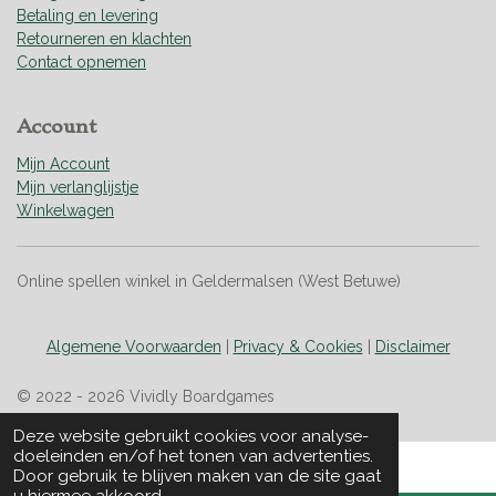
Betaling en levering
Retourneren en klachten
Contact opnemen
Account
Mijn Account
Mijn verlanglijstje
Winkelwagen
Online spellen winkel in Geldermalsen (West Betuwe)
Algemene Voorwaarden
|
Privacy & Cookies
|
Disclaimer
© 2022 - 2026 Vividly Boardgames
Deze website gebruikt cookies voor analyse-
doeleinden en/of het tonen van advertenties.
Door gebruik te blijven maken van de site gaat