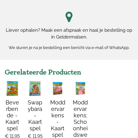
Liever ophalen? Maak een afspraak en haal je bestelling op
in Geldermalsen.
We sturen je na je bestelling een bericht via e-mail of WhatsApp.
Gerelateerde Producten
Beve
Swap
Modd
Modd
rben
ybara
ervar
ervar
de -
-
kens
kens:
Kaart
Kaart
-
Scho
spel
spel
Kaart
onhei
spel
dswe
€ 11,95
€ 11,95