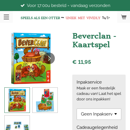
Voor 17:00u besteld = vandaag verzonden
Ga
direct
~
🦦
✨
naar
SPEELS ALS EEN OTTER
UNIEK
MET
VIVIDLY
de
hoofdinhoud
Beverclan -
Kaartspel
€ 11,95
Inpakservice
Maak er een feestelijk
cadeau van! Laat het spel
door ons inpakken!
Cadeaugelegenheid