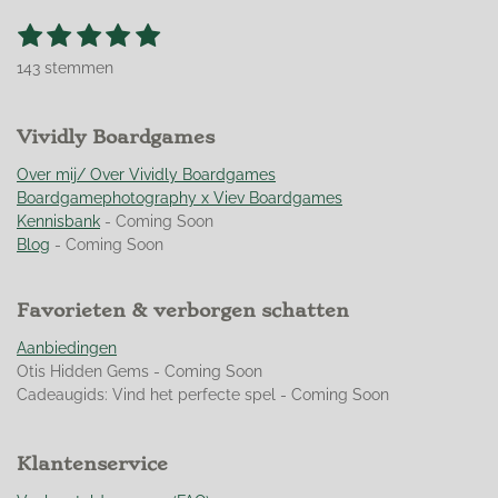
1
2
3
4
5
S
R
t
s
s
s
s
s
a
e
143 stemmen
t
t
t
t
t
t
m
m
i
e
e
e
e
e
e
n
r
Vividly Boardgames
r
r
r
r
n
g
r
r
r
r
:
Over mij/ Over Vividly Boardgames
e
e
e
e
4
Boardgamephotography x Viev Boardgames
n
n
n
n
.
Kennisbank
- Coming Soon
9
Blog
- Coming Soon
5
1
Favorieten & verborgen schatten
0
4
Aanbiedingen
8
Otis Hidden Gems - Coming Soon
9
Cadeaugids: Vind het perfecte spel - Coming Soon
5
1
0
Klantenservice
4