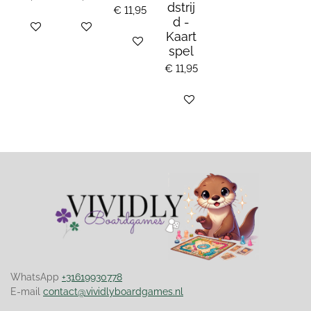
dstrij
€ 11,95
d -
Bekijk details
Bekijk details
Kaart
Bekijk details
spel
€ 11,95
Bekijk details
WhatsApp
+31619930778
E-mail
contact@vividlyboardgames.nl