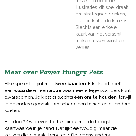
misleiden door de
illustraties, dit spel draait
om strategisch denken,
bluf en keiharde keuzes.
Slechts een enkele
kaart kan het verschil
maken tussen winst en
verlies.
Meer over Power Hungry Pets
Elke speler begint met
twee kaarten
. Elke kaart heeft
een
waarde
en een
actie
waarmee je tegenstanders kunt
dwarsbomen. Je kiest er slechts
één om te houden
, terwijl
je de andere gebruikt om schade aan te richten bij andere
spelers.
Het doel? Overleven tot het einde met de hoogste
kaartwaarde in je hand. Dat lijkt eenvoudig, maar de
keuzes die je maakt bepalen of je tegenstanders