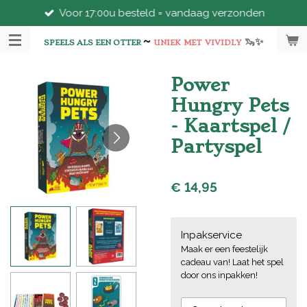
Voor 17:00u besteld = vandaag verzonden
Ga
direct
~
🦦
✨
naar
SPEELS ALS EEN OTTER
UNIEK
MET
VIVIDLY
de
hoofdinhoud
Power
Hungry Pets
- Kaartspel /
Partyspel
€ 14,95
Inpakservice
Maak er een feestelijk
cadeau van! Laat het spel
door ons inpakken!