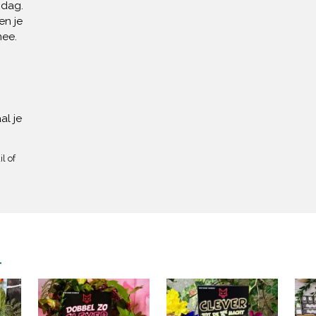
 dag.
en je
mee.
al je
l of
n