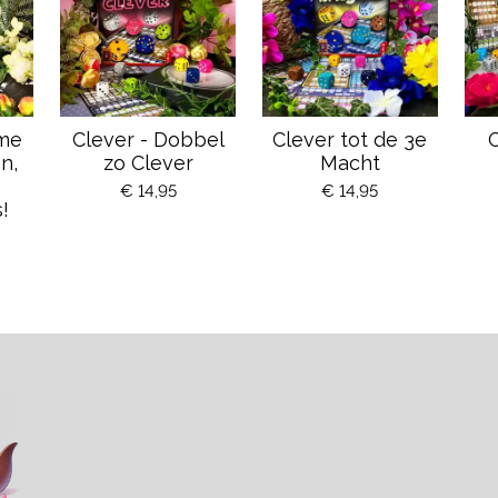
mme
Clever - Dobbel
Clever tot de 3e
C
n,
zo Clever
Macht
€ 14,95
€ 14,95
!