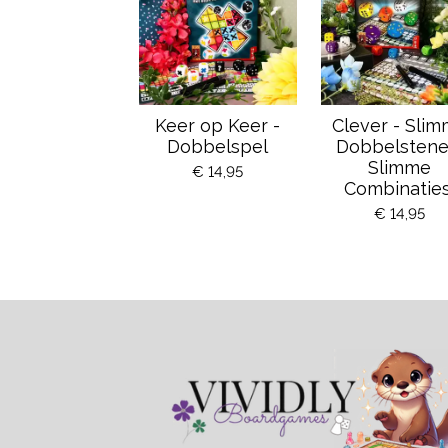
Keer op Keer -
Clever - Sli
Dobbelspel
Dobbelstene
Slimme
€ 14,95
Combinaties
€ 14,95