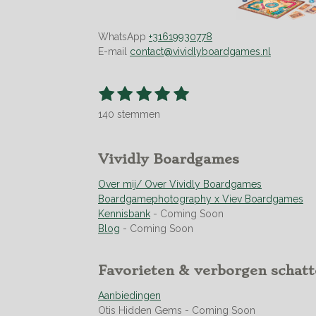
WhatsApp
+31619930778
E-mail
contact@vividlyboardgames.nl
1
2
3
4
5
S
R
t
s
s
s
s
s
a
e
140 stemmen
t
t
t
t
t
t
m
m
i
e
e
e
e
e
e
n
r
r
r
r
r
Vividly Boardgames
n
g
r
r
r
r
:
Over mij/ Over Vividly Boardgames
e
e
e
e
4
Boardgamephotography x Viev Boardgames
n
n
n
n
.
Kennisbank
- Coming Soon
9
Blog
- Coming Soon
5
s
Favorieten & verborgen schat
t
e
Aanbiedingen
r
Otis Hidden Gems - Coming Soon
r