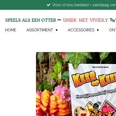
Voor 17:00u besteld = vandaag ve
Ga
direct
naar
~
🦦
SPEELS ALS EEN OTTER
UNIEK
MET
VIVIDLY
de
hoofdinhoud
HOME
ASSORTIMENT
ACCESSOIRES
ON