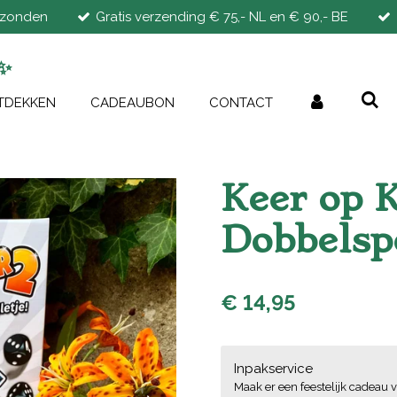
rzonden
Gratis verzending € 75,- NL en € 90,- BE
✨
TDEKKEN
CADEAUBON
CONTACT
Keer op K
Dobbelsp
€ 14,95
Inpakservice
Maak er een feestelijk cadeau v