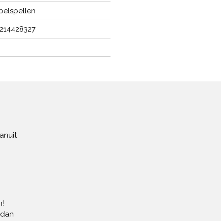
elspellen
214428327
anuit
!
 dan