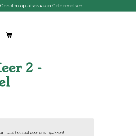
Ophalen op afspraak in Geldermalsen
eer 2 -
el
an! Laat het spel door ons inpakken!