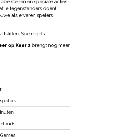
obbelstenen en speciale acties.
at je tegenstanders doen!
uwe als ervaren spelers.
ltstiften, Spelregels
eer op Keer 2
brengt nog meer
r
 spelers
inuten
rlands
 Games