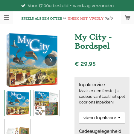
Voor 17:00u besteld = vandaag verzonden
Ga
direct
~
🦦
✨
naar
SPEELS ALS EEN OTTER
UNIEK
MET
VIVIDLY
de
hoofdinhoud
My City -
Bordspel
€ 29,95
Inpakservice
Maak er een feestelijk
cadeau van! Laat het spel
door ons inpakken!
Cadeaugelegenheid