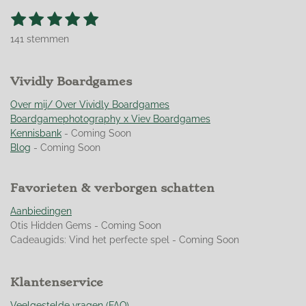
1
2
3
4
5
S
R
t
s
s
s
s
s
a
e
141 stemmen
t
t
t
t
t
t
m
m
i
e
e
e
e
e
e
n
r
Vividly Boardgames
r
r
r
r
n
g
r
r
r
r
:
Over mij/ Over Vividly Boardgames
e
e
e
e
4
Boardgamephotography x Viev Boardgames
n
n
n
n
.
Kennisbank
- Coming Soon
9
Blog
- Coming Soon
5
0
Favorieten & verborgen schatten
3
5
Aanbiedingen
4
Otis Hidden Gems - Coming Soon
6
Cadeaugids: Vind het perfecte spel - Coming Soon
0
9
9
Klantenservice
2
9
Veelgestelde vragen (FAQ)