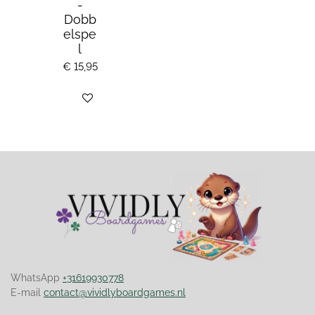
-
Dobb
elspe
l
€ 15,95
Bekijk details
WhatsApp
+31619930778
E-mail
contact@vividlyboardgames.nl