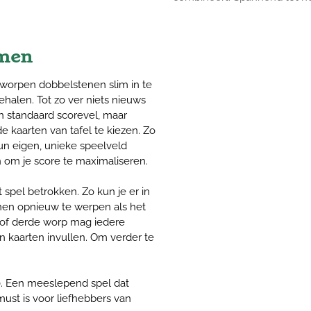
emen
eworpen dobbelstenen slim in te
halen. Tot zo ver niets nieuws
 standaard scorevel, maar
e kaarten van tafel te kiezen. Zo
hun eigen, unieke speelveld
n om je score te maximaliseren.
et spel betrokken. Zo kun je er in
nen opnieuw te werpen als het
de of derde worp mag iedere
n kaarten invullen. Om verder te
0. Een meeslepend spel dat
ust is voor liefhebbers van