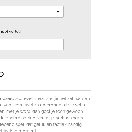
is of vertel!
andaard scorevel, maar stel je het zelf samen.
ie van scorekaarten en probeer deze vol te
eden met je worp, dan gooi je toch gewoon
e andere spelers van al je herkansingen
epend spel, dat geluk en tactiek handig
et laatste moment!