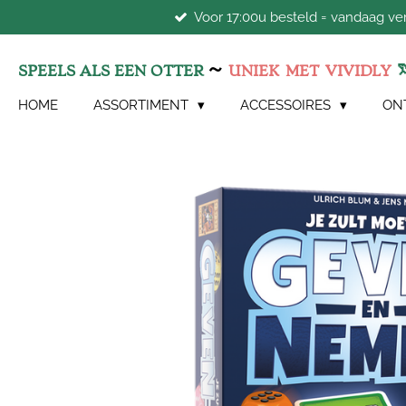
Voor 17:00u besteld = vandaag v
Ga
direct
naar
~
SPEELS ALS EEN OTTER
UNIEK
MET
VIVIDLY
de
hoofdinhoud
HOME
ASSORTIMENT
ACCESSOIRES
ON