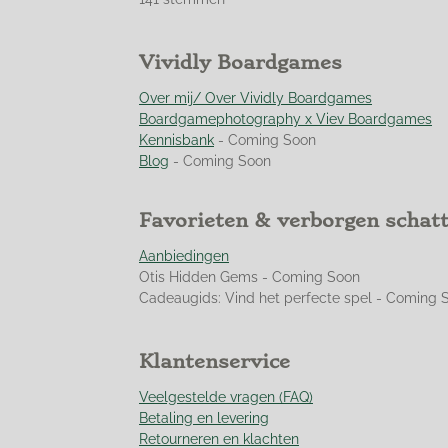
t
t
t
t
t
t
m
m
i
e
e
e
e
e
e
n
r
r
r
r
r
Vividly Boardgames
n
g
r
r
r
r
:
Over mij/ Over Vividly Boardgames
e
e
e
e
4
Boardgamephotography x Viev Boardgames
n
n
n
n
.
Kennisbank
- Coming Soon
9
Blog
- Coming Soon
5
0
Favorieten & verborgen schat
3
5
Aanbiedingen
4
Otis Hidden Gems - Coming Soon
6
Cadeaugids: Vind het perfecte spel - Coming 
0
9
9
Klantenservice
2
9
Veelgestelde vragen (FAQ)
1
Betaling en levering
s
Retourneren en klachten