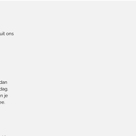
uit ons
!
 dan
dag.
n je
ee.