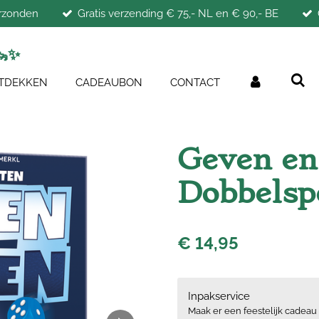
erzonden
Gratis verzending € 75,- NL en € 90,- BE
🦦
✨
TDEKKEN
CADEAUBON
CONTACT
Geven en
Dobbelsp
€ 14,95
Inpakservice
Maak er een feestelijk cadeau 