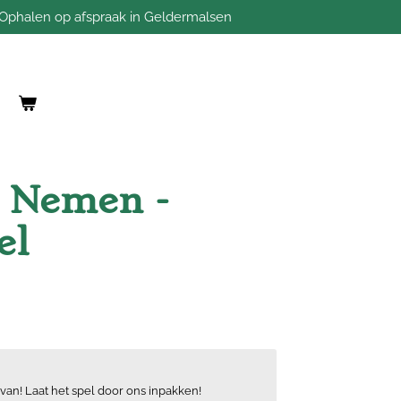
Ophalen op afspraak in Geldermalsen
 Nemen -
el
van! Laat het spel door ons inpakken!