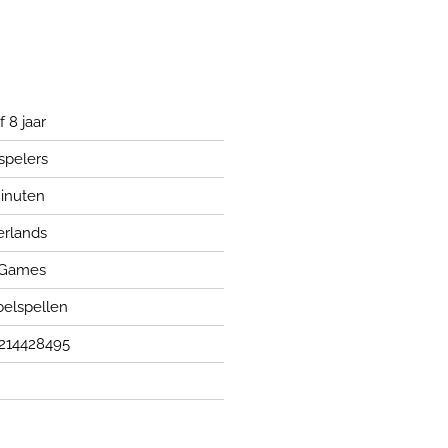
 8 jaar
 spelers
inuten
rlands
 Games
elspellen
214428495